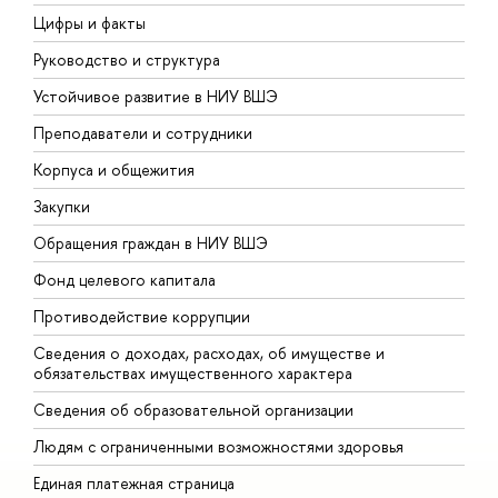
Цифры и факты
Л
Руководство и структура
Д
Устойчивое развитие в НИУ ВШЭ
О
Преподаватели и сотрудники
П
Корпуса и общежития
В
Закупки
П
Обращения граждан в НИУ ВШЭ
А
Фонд целевого капитала
Д
Противодействие коррупции
Ц
Сведения о доходах, расходах, об имуществе и
Б
обязательствах имущественного характера
О
Сведения об образовательной организации
О
Людям с ограниченными возможностями здоровья
Единая платежная страница