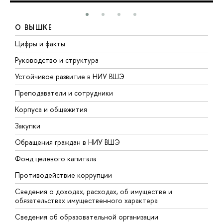
О ВЫШКЕ
Цифры и факты
Л
Руководство и структура
Д
Устойчивое развитие в НИУ ВШЭ
О
Преподаватели и сотрудники
П
Корпуса и общежития
В
Закупки
П
Обращения граждан в НИУ ВШЭ
А
Фонд целевого капитала
Д
Противодействие коррупции
Ц
Сведения о доходах, расходах, об имуществе и
Б
обязательствах имущественного характера
О
Сведения об образовательной организации