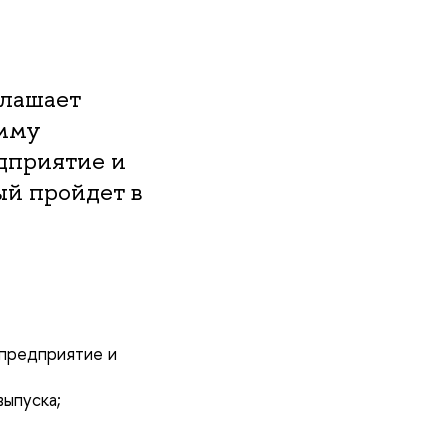
глашает
амму
дприятие и
й пройдет в
 предприятие и
ыпуска;