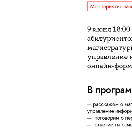
Мероприятие зав
9 июня 18:0
абитуриенто
магистратур
управление 
онлайн-форм
В програм
— расскажем о ма
управление инфор
— поговорим о пер
— ответим на самы