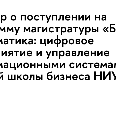
р о поступлении на
мму магистратуры «Б
атика: цифровое
иятие и управление
мационными система
й школы бизнеса Н