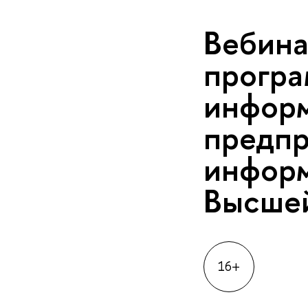
Вебина
програ
информ
предпр
инфор
Высше
16+