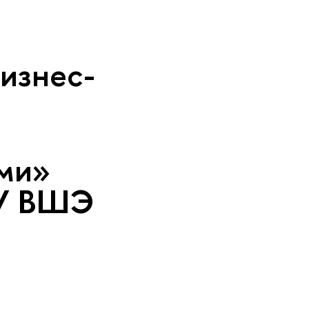
изнес-
ми»
ИУ ВШЭ