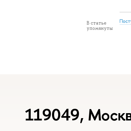
Пост
В статье
упомянуты
119049, Москв