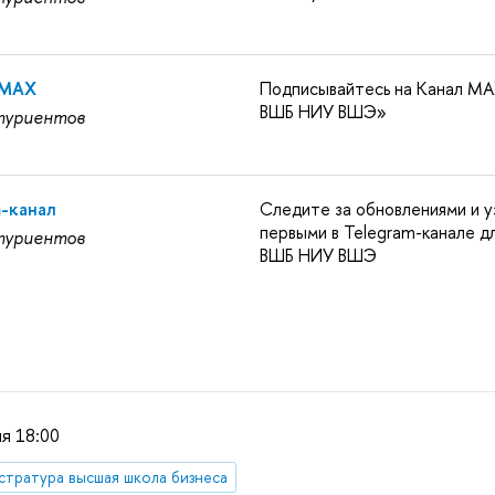
 MAX
Подписывайтесь на Канал MA
ВШБ НИУ ВШЭ»
туриентов
m-канал
Следите за обновлениями и у
первыми в Telegram-канале д
туриентов
ВШБ НИУ ВШЭ
я 18:00
стратура высшая школа бизнеса