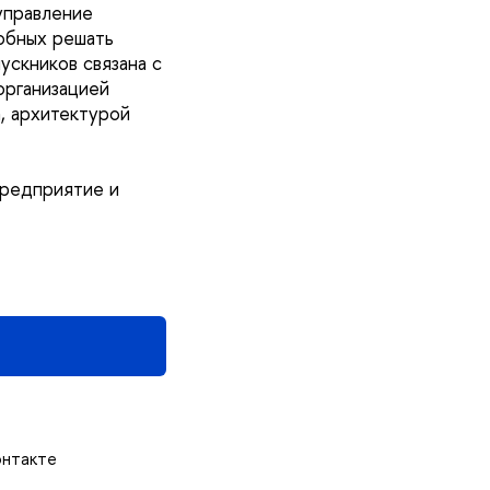
управление
обных решать
скников связана с
организацией
, архитектурой
редприятие и
онтакте