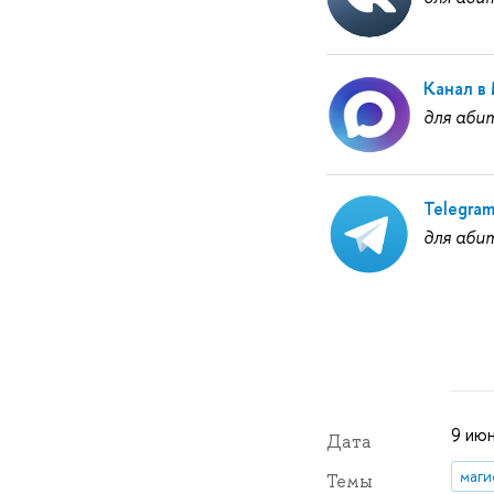
Канал в
для аби
Telegra
для аби
9 июн
Дата
маги
Темы