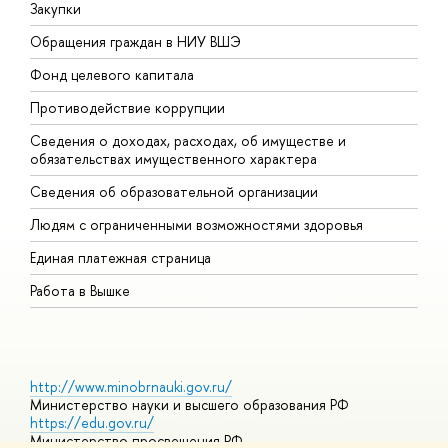
Закупки
П
Обращения граждан в НИУ ВШЭ
А
Фонд целевого капитала
Д
Противодействие коррупции
Ц
Сведения о доходах, расходах, об имуществе и
Б
обязательствах имущественного характера
О
Сведения об образовательной организации
О
Людям с ограниченными возможностями здоровья
Единая платежная страница
Работа в Вышке
http://www.minobrnauki.gov.ru/
Министерство науки и высшего образования РФ
https://edu.gov.ru/
Министерство просвещения РФ