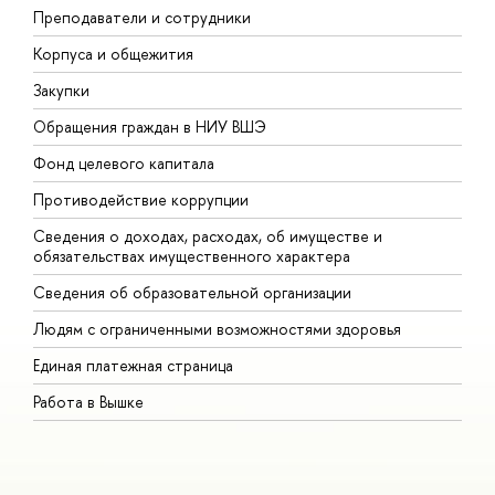
Преподаватели и сотрудники
П
Корпуса и общежития
В
Закупки
П
Обращения граждан в НИУ ВШЭ
А
Фонд целевого капитала
Д
Противодействие коррупции
Ц
Сведения о доходах, расходах, об имуществе и
Б
обязательствах имущественного характера
О
Сведения об образовательной организации
О
Людям с ограниченными возможностями здоровья
Единая платежная страница
Работа в Вышке