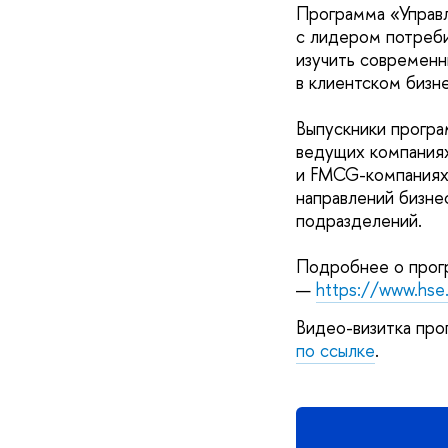
Программа «Управл
с лидером потреби
изучить современн
в клиентском бизн
Выпускники програ
ведущих компаниях
и FMCG-компаниях,
направлений бизне
подразделений.
Подробнее о прогр
—
https://www.hse.
Видео-визитка про
по ссылке
.