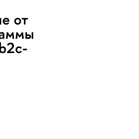
е от
раммы
b2c-