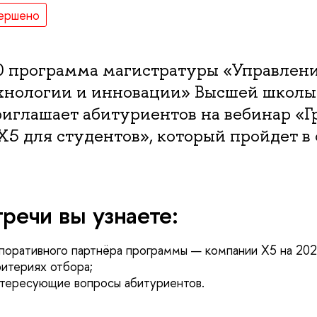
ершено
00 программа магистратуры «Управлени
ехнологии и инновации» Высшей школы
глашает абитуриентов на вебинар «Г
Х5 для студентов», который пройдет в
тречи вы узнаете:
рпоративного партнёра программы — компании Х5 на 202
ритериях отбора;
нтересующие вопросы абитуриентов.