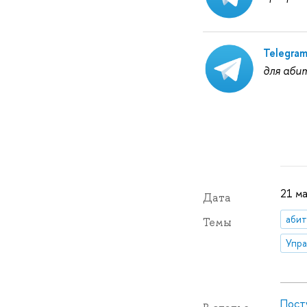
Telegra
для аби
21 ма
Дата
абит
Темы
Пост