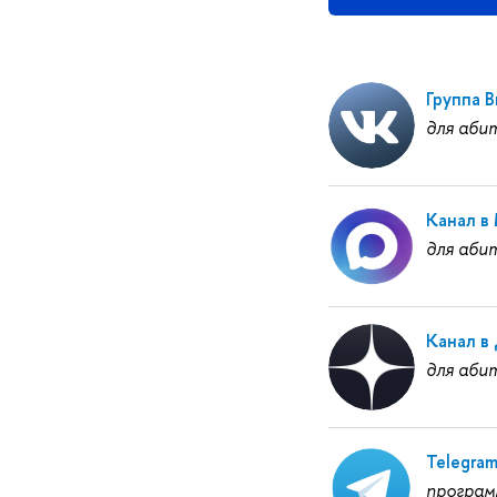
Группа 
для аби
Канал в
для аби
Канал в
для аби
Telegra
програм