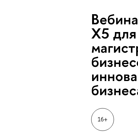
Вебина
Х5 для
магист
бизнес
иннов
бизне
16+