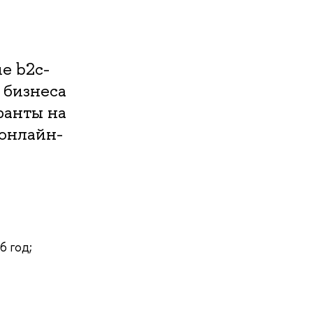
е b2c-
 бизнеса
ранты на
 онлайн-
6 год;