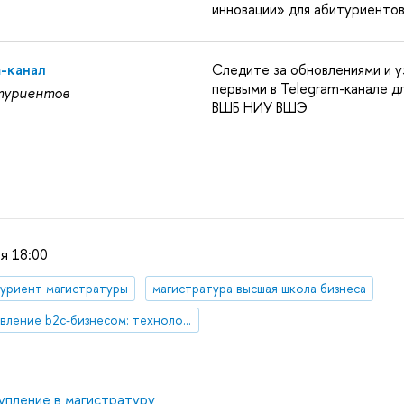
инновации» для абитуриенто
m-канал
Следите за обновлениями и у
первыми в Telegram-канале д
туриентов
ВШБ НИУ ВШЭ
я 18:00
уриент магистратуры
магистратура высшая школа бизнеса
Управление b2c-бизнесом: технологии и инновации
упление в магистратуру