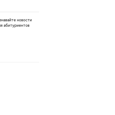
в
знавайте новости
ля абитуриентов