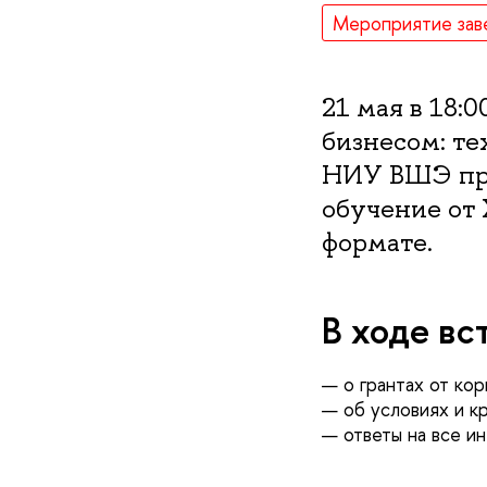
Мероприятие зав
21 мая в 18:
бизнесом: т
НИУ ВШЭ при
обучение от 
формате.
В ходе вс
— о грантах от ко
— об условиях и к
— ответы на все и