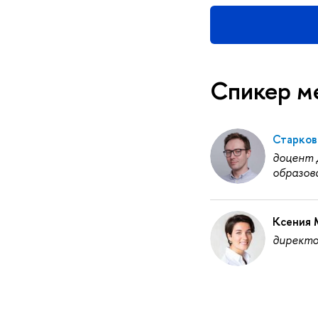
Спикер м
Старков
доцент 
образов
Ксения 
директо