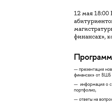
12 мая 18:0
абитуриенто
магистратур
финансах», к
Программ
— презентация нов
финансах» от ВШ
— информация о со
портфолио,
— ответы на вопро