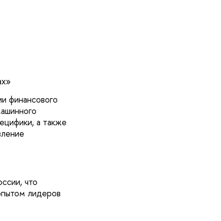
ах»
ии финансового
машинного
ецифики, а также
вление
ссии, что
опытом лидеров