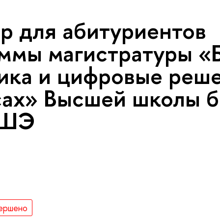
р для абитуриентов
ммы магистратуры «
ика и цифровые реше
ах» Высшей школы б
ВШЭ
ершено