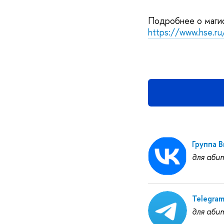
Подробнее о магис
https://www.hse.r
Группа 
для аби
Telegra
для аби