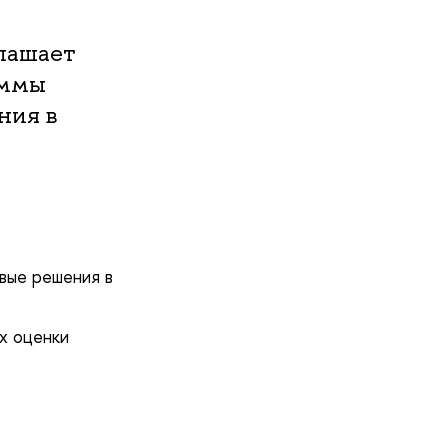
лашает
аммы
ния в
вые решения в
х оценки