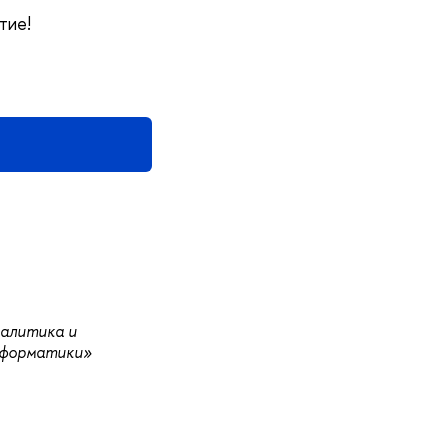
тие!
алитика и
нформатики»