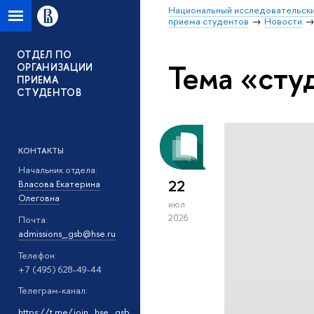
Национальный исследовательски
приема студентов
Новости
ОТДЕЛ ПО
Тема «сту
ОРГАНИЗАЦИИ
ПРИЕМА
СТУДЕНТОВ
КОНТАКТЫ
Начальник отдела:
22
Власова Екатерина
Олеговна
июл
2026
Почта:
admissions_gsb@hse.ru
Телефон:
+7 (495) 628-49-44
Телеграм-канал:
https://t.me/join_hse_gsb