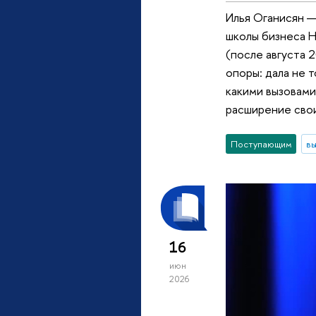
Илья Оганисян —
школы бизнеса Н
(после августа 2
опоры: дала не т
какими вызовами
расширение свои
Поступающим
вы
16
июн
2026