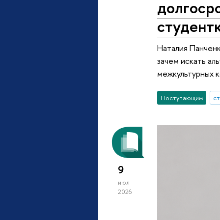
долгоср
студент
Наталия Панченк
зачем искать ал
межкультурных к
Поступающим
с
9
июл
2026