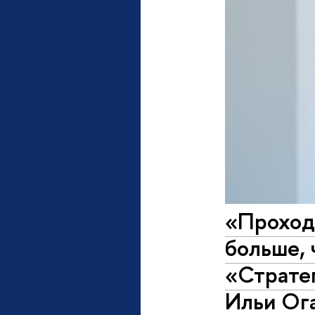
«Проходи
больше,
«Страте
Ильи Ог