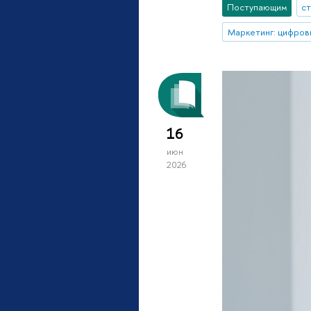
Поступающим
с
16
июн
2026