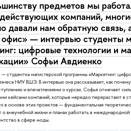
ьшинству предметов мы работа
 действующих компаний, многи
о давали нам обратную связь,
в офис» — интервью студенты 
инг: цифровые технологии и м
кации» Софьи Авдиенко
 — студентка магистерской программы «Маркетинг: цифро
знеса НИУ ВШЭ. В интервью она рассказывает, как почем
ступлению и впечатлениями о курсах. Софья отмечает си
ыми кейсами компаний, которые нередко перерастают в с
то в основе этих проектов — фундаментальная теоретическ
т о внеучебной жизни и планах работать в международной
нтство в сфере моды.