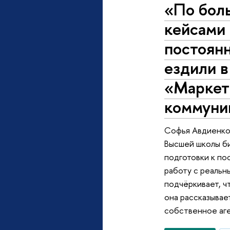
«По бол
кейсами
постоянн
ездили 
«Маркет
коммуни
Софья Авдиенко
Высшей школы би
подготовки к по
работу с реальн
подчёркивает, ч
она рассказывае
собственное аге