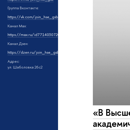
Группа Вконтакте:
https://vk.com/join_hse_gsb
Канал Мах:
https://max.ru/id7714030726_gos13
Канал Дзен:
https://dzen.ru/join_hse_gsb
Адрес:
ул. Шаболовка 26с2
«В Высш
академи