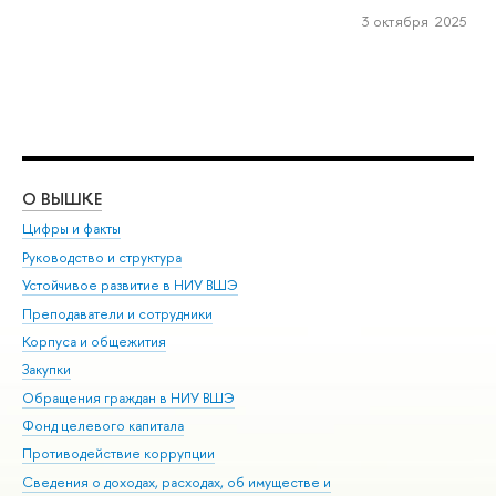
3 октября 2025
О ВЫШКЕ
ОБ
Цифры и факты
Ли
Руководство и структура
Дов
Устойчивое развитие в НИУ ВШЭ
Ол
Преподаватели и сотрудники
При
Корпуса и общежития
Вы
Закупки
При
Обращения граждан в НИУ ВШЭ
Ас
Фонд целевого капитала
До
Противодействие коррупции
Цен
Сведения о доходах, расходах, об имуществе и
Би