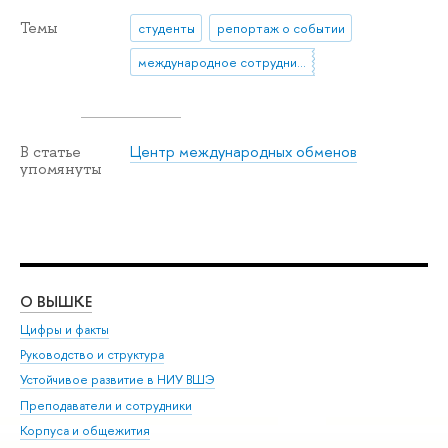
Темы
студенты
репортаж о событии
международное сотрудничество
Центр международных обменов
В статье
упомянуты
О ВЫШКЕ
ОБ
Цифры и факты
Ли
Руководство и структура
Дов
Устойчивое развитие в НИУ ВШЭ
Ол
Преподаватели и сотрудники
При
Корпуса и общежития
Вы