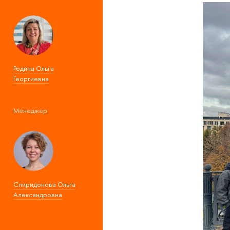
Родина Ольга
Георгиевна
Менеджер:
Спиридонова Ольга
Александровна