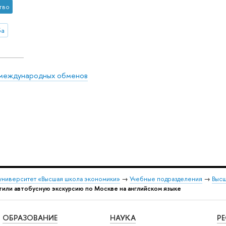
тво
ба
международных обменов
университет «Высшая школа экономики»
→
Учебные подразделения
→
Высш
или автобусную экскурсию по Москве на английском языке
ОБРАЗОВАНИЕ
НАУКА
Р