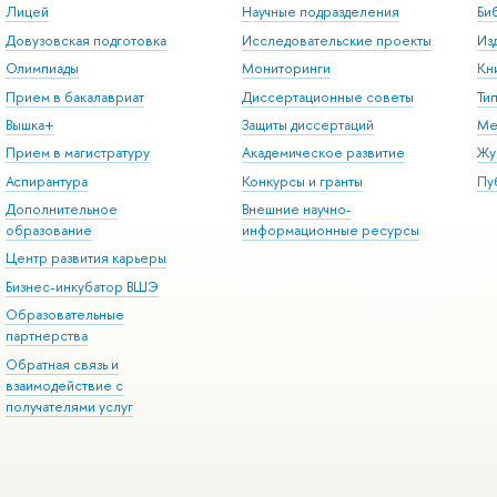
Лицей
Научные подразделения
Би
Довузовская подготовка
Исследовательские проекты
Из
Олимпиады
Мониторинги
Кн
Прием в бакалавриат
Диссертационные советы
Ти
Вышка+
Защиты диссертаций
Ме
Прием в магистратуру
Академическое развитие
Жу
Аспирантура
Конкурсы и гранты
Пу
Дополнительное
Внешние научно-
образование
информационные ресурсы
Центр развития карьеры
Бизнес-инкубатор ВШЭ
Образовательные
партнерства
Обратная связь и
взаимодействие с
получателями услуг