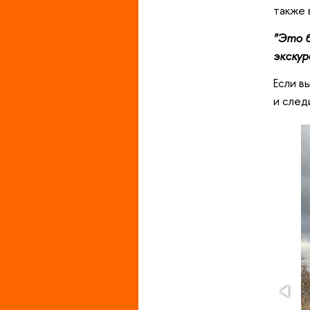
также 
"Это б
экскур
Если в
и след