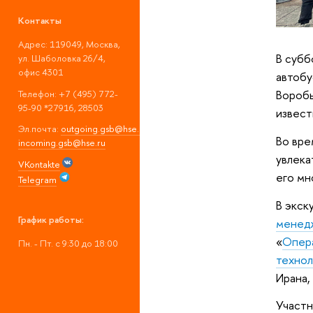
Контакты
Адрес: 119049, Москва,
В субб
ул. Шаболовка 26/4,
офис 4301
автобу
Воробь
Телефон: +7 (495) 772-
95-90 *27916, 28503
извест
Эл.почта:
outgoing.gsb@hse.ru
;
Во вре
incoming.gsb@hse.ru
увлека
VKontakte
его мн
Telegram
В экск
График работы:
менед
«
Опер
Пн. - Пт. с 9:30 до 18:00
технол
Ирана,
Участн