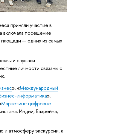
неса приняли участие в
ма включала посещение
 площади — одних из самых
сквы и слушали
вестные личности связаны с
ик.
изнес
», «
Международный
Бизнес-информатика
»,
«
Маркетинг: цифровые
кистана, Индии, Бахрейна,
ю и атмосферу экскурсии, а