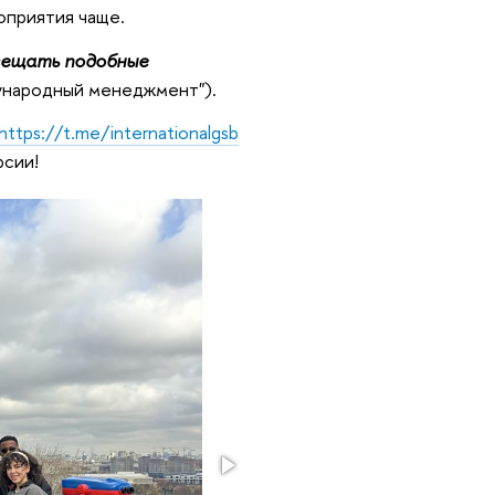
оприятия чаще.
осещать подобные
ународный менеджмент").
https://t.me/internationalgsb
рсии!