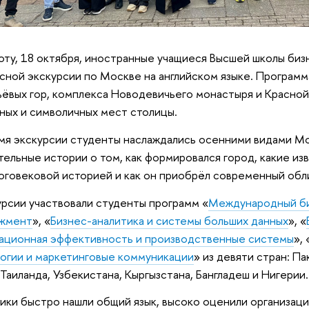
оту, 18 октября, иностранные учащиеся Высшей школы биз
сной экскурсии по Москве на английском языке. Програм
ёвых гор, комплекса Новодевичьего монастыря и Красной
ных и символичных мест столицы.
мя экскурсии студенты наслаждались осенними видами Мо
тельные истории о том, как формировался город, какие из
оговековой историей и как он приобрёл современный обл
урсии участвовали студенты программ «
Международный б
жмент
», «
Бизнес-аналитика и системы больших данных
», «
ационная эффективность и производственные системы
», 
огии и маркетинговые коммуникации
» из девяти стран: Па
 Таиланда, Узбекистана, Кыргызстана, Бангладеш и Нигерии.
ики быстро нашли общий язык, высоко оценили организаци