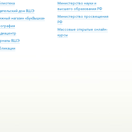
блиотека
Министерство науки и
высшего образования РФ
дательский дом ВШЭ
Министерство просвещения
ижный магазин «БукВышка»
РФ
пография
Массовые открытые онлайн-
диацентр
курсы
рналы ВШЭ
бликации