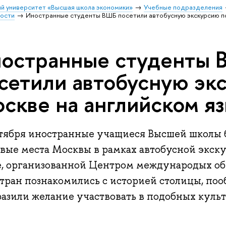
й университет «Высшая школа экономики»
Учебные подразделения
ости
Иностранные студенты ВШБ посетили автобусную экскурсию по
остранные студенты
сетили автобусную эк
скве на английском я
ктября иностранные учащиеся Высшей школы 
овые места Москвы в рамках автобусной экск
е, организованной Центром международых о
стран познакомились с историей столицы, по
разили желание участвовать в подобных кул
.