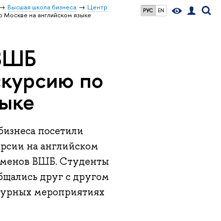
Высшая школа бизнеса
Центр
РУС
EN
 Москве на английском языке
 ВШБ
скурсию по
зыке
бизнеса посетили
урсии на английском
бменов ВШБ. Студенты
общались друг с другом
ьтурных мероприятиях