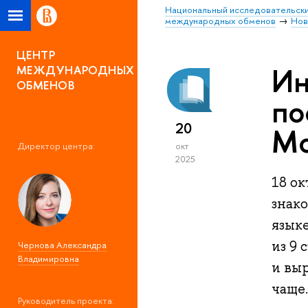
Национальный исследовательски
международных обменов
Нов
ЦЕНТР
Ин
МЕЖДУНАРОДНЫХ
ОБМЕНОВ
по
20
Мо
Директор центра:
окт
2025
18 о
знак
язык
из 9 
Чернова Александра
Владимировна
и вы
чаще
Руководитель проекта: