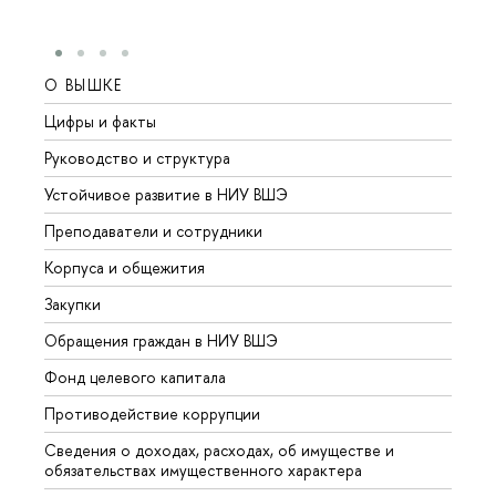
О ВЫШКЕ
ОБР
Цифры и факты
Лице
Руководство и структура
Довуз
Устойчивое развитие в НИУ ВШЭ
Олим
Преподаватели и сотрудники
Прием
Корпуса и общежития
Вышк
Закупки
Прием
Обращения граждан в НИУ ВШЭ
Аспир
Фонд целевого капитала
Допол
Противодействие коррупции
Центр
Сведения о доходах, расходах, об имуществе и
Бизне
обязательствах имущественного характера
Образ