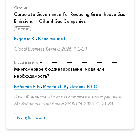
Статья
Corporate Governance for Reducing Greenhouse Gas
Emissions in Oil and Gas Companies
В печати
Evgeniia K.
,
Khadimullina L.
Global Business Review. 2026.
P. 1-19.
Глава в книге
Многомерное бюджетирование: мода или
необходимость?
Бебнева Е. В.
,
Исаев Д. В.
,
Леевик Ю. С.
В кн.: Финансовый анализ стратегических решений.
М.: Издательский дом НИУ ВШЭ, 2025.
С. 71-83.
Все публикации