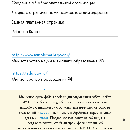
Сведения об образовательной организации
Обрат
Людям с ограниченными возможностями здоровья
Единая платежная страница
Работа в Вышке
http://www.minobrnauki.gov.ru/
Министерство науки и высшего образования РФ
https://edu.gov.ru/
Министерство просвещения РФ
https://elearning.hse.ru/mooc
Массовые открытые онлайн-курсы
Мы используем файлы cookies для улучшения работы сайта
НИУ ВШЭ и большего удобства его использования. Более
подробную информацию об использовании файлов cookies
можно найти
здесь
, наши правила обработки персональных
данных –
здесь
. Продолжая пользоваться сайтом, вы
© НИУ ВШЭ 1993–2026
Адреса и контакты
Условия
✖
подтверждаете, что были проинформированы об
использования материалов
Политика конфиденциальности
использовании файлов cookies сайтом НИУ ВШЭ и согласны
Карта сайта