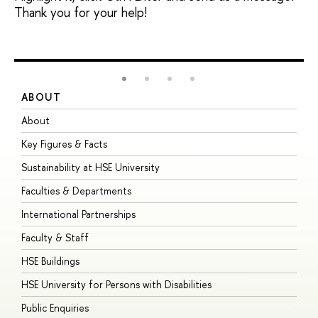
Thank you for your help!
ABOUT
S
About
A
Key Figures & Facts
P
Sustainability at HSE University
U
Faculties & Departments
G
International Partnerships
E
Faculty & Staff
S
HSE Buildings
S
HSE University for Persons with Disabilities
B
Public Enquiries