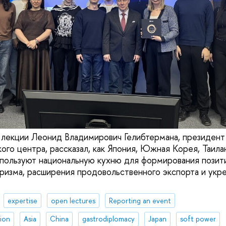
й лекции Леонид Владимирович Гелибтермана, президе
ого центра, рассказал, как Япония, Южная Корея, Таила
пользуют национальную кухню для формирования позит
ризма, расширения продовольственного экспорта и укр
expertise
open lectures
Reporting an event
tion
Asia
China
gastrodiplomacy
Japan
soft power