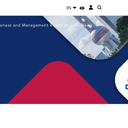
EN
usiness and Management Research
News