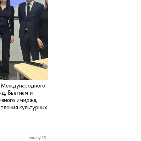
нт Международного
нд, Вьетнам и
ивного имиджа,
епления культурных
January 25