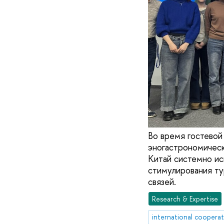
Во время гостево
эногастрономическ
Китай системно ис
стимулирования ту
связей.
Research & Expertise
international coopera