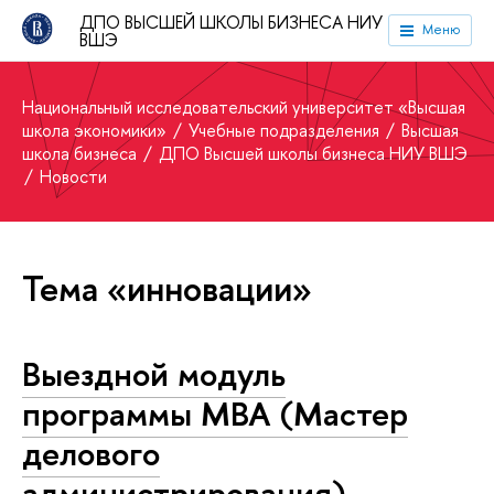
ДПО ВЫСШЕЙ ШКОЛЫ БИЗНЕСА НИУ
Меню
ВШЭ
Национальный исследовательский университет «Высшая
школа экономики»
Учебные подразделения
Высшая
школа бизнеса
ДПО Высшей школы бизнеса НИУ ВШЭ
Новости
Тема «инновации»
Выездной модуль
программы MBA (Мастер
делового
администрирования)