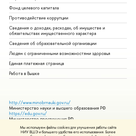
Фонд целевого капитала
Д
Противодействие коррупции
Ц
Сведения о доходах, расходах, об имуществе и
Б
обязательствах имущественного характера
О
Сведения об образовательной организации
О
Людям с ограниченными возможностями здоровья
Единая платежная страница
Работа в Вышке
http://www.minobrnauki.gov.ru/
Министерство науки и высшего образования РФ
https://edu.gov.ru/
Министерство просвещения РФ
https://elearning.hse.ru/mooc
Мы используем файлы cookies для улучшения работы сайта
Массовые открытые онлайн-курсы
НИУ ВШЭ и большего удобства его использования. Более