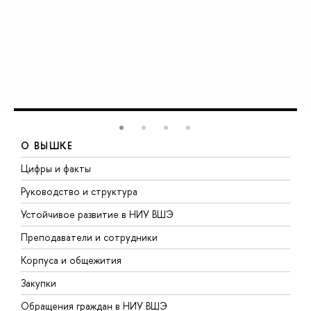
О ВЫШКЕ
Цифры и факты
Л
Руководство и структура
Д
Устойчивое развитие в НИУ ВШЭ
О
Преподаватели и сотрудники
П
Корпуса и общежития
В
Закупки
П
Обращения граждан в НИУ ВШЭ
А