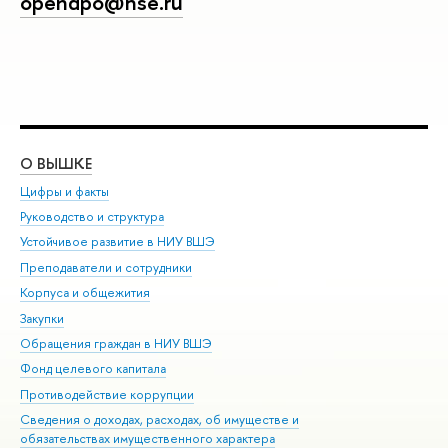
opendpo@hse.ru
О ВЫШКЕ
ОБ
Цифры и факты
Ли
Руководство и структура
Дов
Устойчивое развитие в НИУ ВШЭ
Ол
Преподаватели и сотрудники
При
Корпуса и общежития
Вы
Закупки
При
Обращения граждан в НИУ ВШЭ
Ас
Фонд целевого капитала
До
Противодействие коррупции
Цен
Сведения о доходах, расходах, об имуществе и
Би
обязательствах имущественного характера
Об