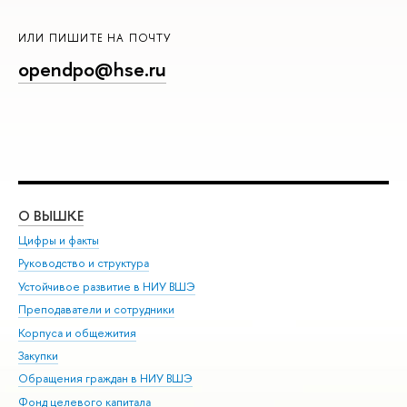
ИЛИ ПИШИТЕ НА ПОЧТУ
opendpo@hse.ru
О ВЫШКЕ
ОБ
Цифры и факты
Ли
Руководство и структура
Дов
Устойчивое развитие в НИУ ВШЭ
Ол
Преподаватели и сотрудники
При
Корпуса и общежития
Вы
Закупки
При
Обращения граждан в НИУ ВШЭ
Ас
Фонд целевого капитала
До