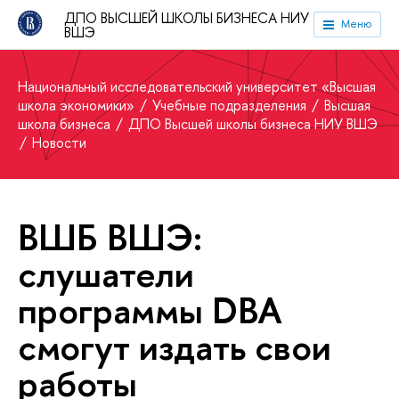
ДПО ВЫСШЕЙ ШКОЛЫ БИЗНЕСА НИУ
Меню
ВШЭ
Национальный исследовательский университет «Высшая
школа экономики»
Учебные подразделения
Высшая
школа бизнеса
ДПО Высшей школы бизнеса НИУ ВШЭ
Новости
ВШБ ВШЭ:
слушатели
программы DBA
смогут издать свои
работы