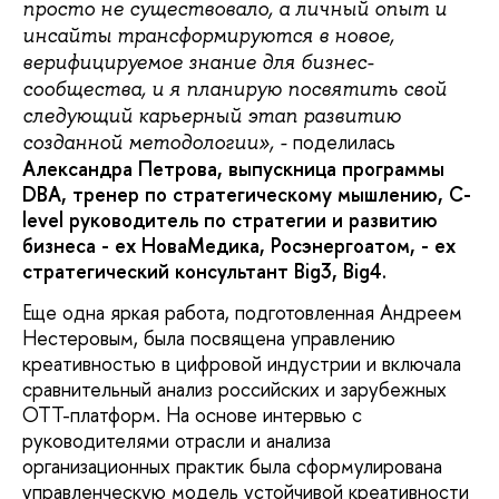
просто не существовало, а личный опыт и
инсайты трансформируются в новое,
верифицируемое знание для бизнес-
сообщества, и я планирую посвятить свой
следующий карьерный этап развитию
поделилась
созданной методологии», -
Александра Петрова, выпускница программы
DBA
, тренер по стратегическому мышлению,
C
-
level
руководитель по стратегии и развитию
бизнеса -
ex
НоваМедика, Росэнергоатом, -
ex
стратегический консультант
Big
3,
Big
4.
Еще одна яркая работа, подготовленная Андреем
Нестеровым, была посвящена управлению
креативностью в цифровой индустрии и включала
сравнительный анализ российских и зарубежных
OTT-платформ. На основе интервью с
руководителями отрасли и анализа
организационных практик была сформулирована
управленческую модель устойчивой креативности