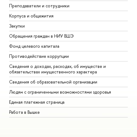
Преподаватели и сотрудники
П
Корпуса и общежития
В
Закупки
П
Обращения граждан в НИУ ВШЭ
А
Фонд целевого капитала
Д
Противодействие коррупции
Ц
Сведения о доходах, расходах, об имуществе и
Б
обязательствах имущественного характера
О
Сведения об образовательной организации
О
Людям с ограниченными возможностями здоровья
Единая платежная страница
Работа в Вышке