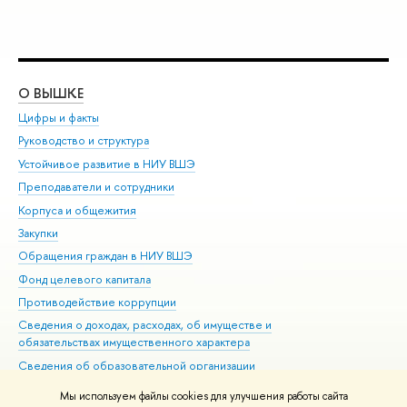
О ВЫШКЕ
ОБ
Цифры и факты
Ли
Руководство и структура
Дов
Устойчивое развитие в НИУ ВШЭ
Ол
Преподаватели и сотрудники
При
Корпуса и общежития
Вы
Закупки
При
Обращения граждан в НИУ ВШЭ
Ас
Фонд целевого капитала
До
Противодействие коррупции
Цен
Сведения о доходах, расходах, об имуществе и
Би
обязательствах имущественного характера
Об
Сведения об образовательной организации
Обр
Людям с ограниченными возможностями здоровья
Мы используем файлы cookies для улучшения работы сайта