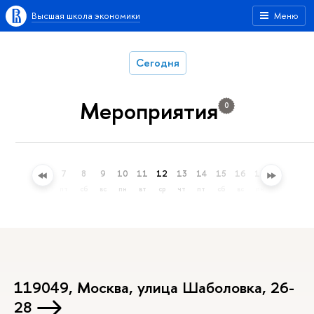
Высшая школа экономики
Меню
Сегодня
Мероприятия
0
4
5
6
7
8
9
10
11
12
13
14
15
16
17
18
19
вт
ср
чт
пт
сб
вс
пн
вт
ср
чт
пт
сб
вс
пн
вт
ср
119049, Москва, улица Шаболовка, 26-
28