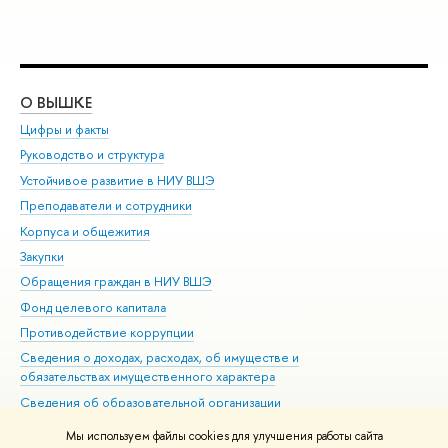
О ВЫШКЕ
ОБ
Цифры и факты
Ли
Руководство и структура
Дов
Устойчивое развитие в НИУ ВШЭ
Ол
Преподаватели и сотрудники
При
Корпуса и общежития
Вы
Закупки
При
Обращения граждан в НИУ ВШЭ
Ас
Фонд целевого капитала
До
Противодействие коррупции
Цен
Сведения о доходах, расходах, об имуществе и
Би
обязательствах имущественного характера
Об
Сведения об образовательной организации
Обр
Людям с ограниченными возможностями здоровья
Мы используем файлы cookies для улучшения работы сайта