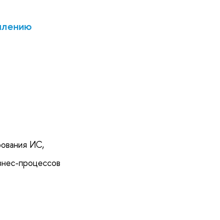
уплению
рования ИС,
изнес-процессов