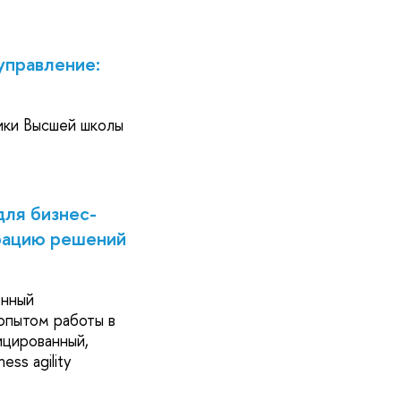
управление:
ики Высшей школы
для бизнес-
ерацию решений
енный
опытом работы в
ицированный,
ess agility