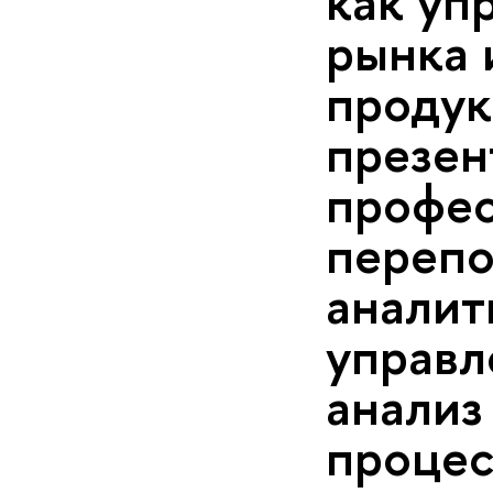
как уп
рынка 
продук
презен
профе
перепо
аналит
управл
анализ
процес