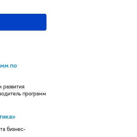
амм по
м развития
водитель программ
тика»
та бизнес-