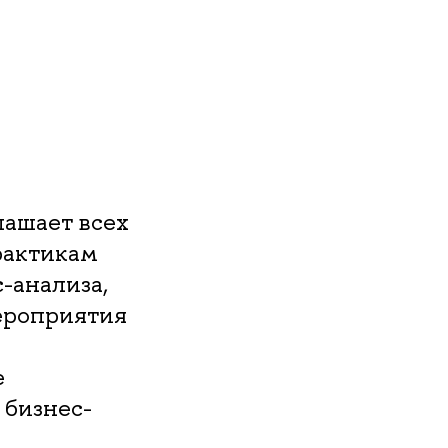
ашает всех
рактикам
-анализа,
мероприятия
е
 бизнес-