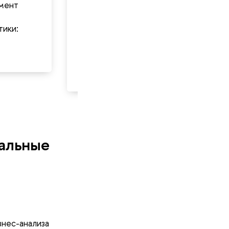
руководитель
мент
проектов
Сбербанка,
ики:
приглашенный
преподаватель
ВШБ НИУ ВШЭ
уальные
нес-анализа