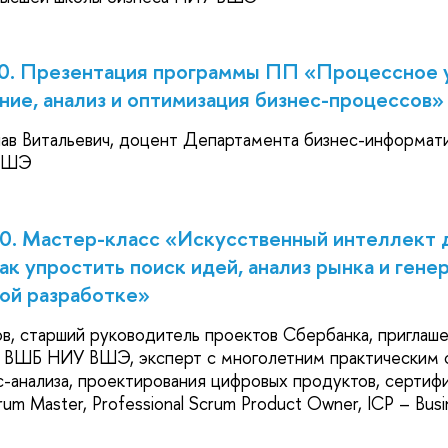
40. Презентация программы ПП «Процессное 
ие, анализ и оптимизация бизнес-процессов»
лав Витальевич, доцент Департамента бизнес-информат
 ВШЭ
40. Мастер-класс «Искусственный интеллект 
как упростить поиск идей, анализ рынка и ген
ой разработке»
, старший руководитель проектов Сбербанка, приглаш
 ВШБ НИУ ВШЭ, эксперт с многолетним практическим 
с-анализа, проектирования цифровых продуктов, сертиф
rum Master, Рrofessional Scrum Product Owner, ICP – Busin