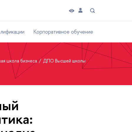
алификации
Корпоративное обучение
ая школа бизнеса
ДПО Высшей школы
ный
тика: