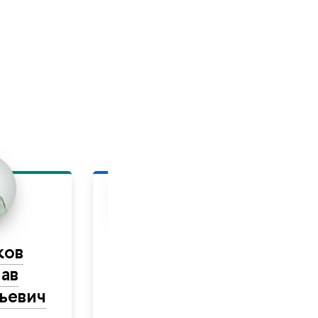
ков
Орлов
ав
Дмитрий
ьевич
старший