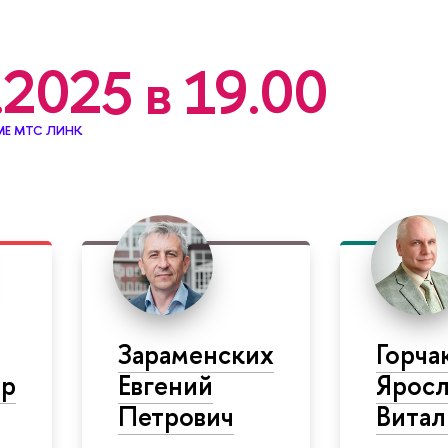
.2025 в 19.00
Е МТС ЛИНК
Зараменских
Горча
др
Евгений
Яросл
Петрович
Витал