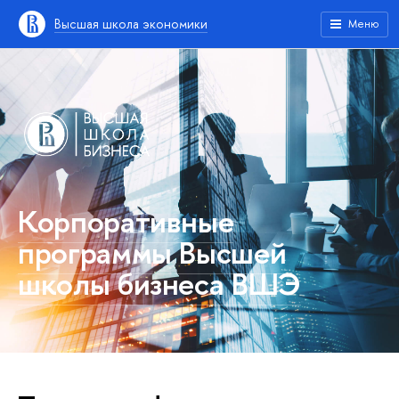
Высшая школа экономики
Меню
Корпоративные
программы Высшей
школы бизнеса ВШЭ