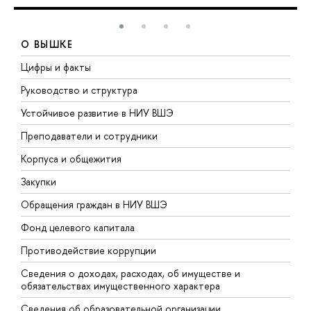
О ВЫШКЕ
Цифры и факты
Л
Руководство и структура
Д
Устойчивое развитие в НИУ ВШЭ
О
Преподаватели и сотрудники
П
Корпуса и общежития
В
Закупки
П
Обращения граждан в НИУ ВШЭ
А
Фонд целевого капитала
Д
Противодействие коррупции
Ц
Сведения о доходах, расходах, об имуществе и
Б
обязательствах имущественного характера
О
Сведения об образовательной организации