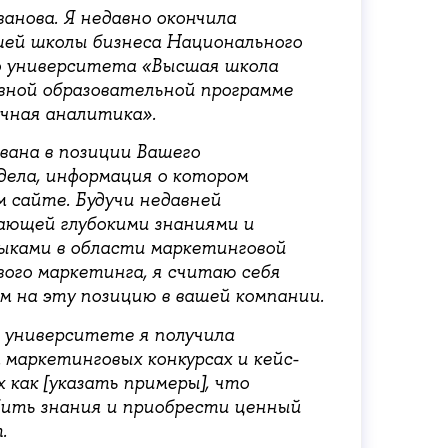
анова. Я недавно окончила
ей школы бизнеса Национального
о университета «Высшая школа
вной образовательной программе
чная аналитика».
вана в позиции Вашего
дела, информация о котором
 сайте. Будучи недавней
ающей глубокими знаниями и
ыками в области маркетинговой
ого маркетинга, я считаю себя
 на эту позицию в вашей компании.
в университете я получила
а маркетинговых конкурсах и кейс-
 как [указать примеры], что
бить знания и приобрести ценный
.