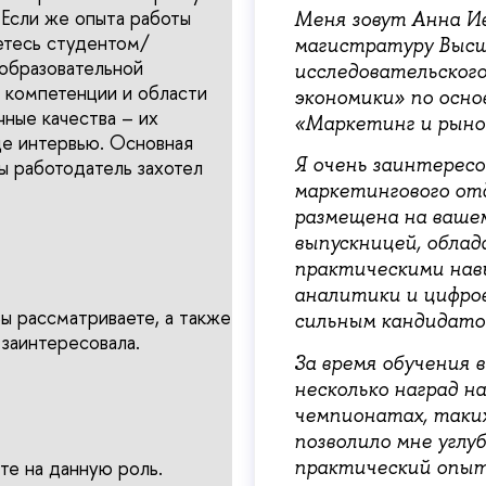
 Если же опыта работы
Меня зовут Анна Ив
яетесь студентом/
магистратуру Высш
 образовательной
исследовательског
 компетенции и области
экономики» по осно
чные качества – их
«Маркетинг и рыно
де интервью. Основная
Я очень заинтересо
бы работодатель захотел
маркетингового от
размещена на вашем
выпускницей, облад
практическими нав
аналитики и цифров
Вы рассматриваете, а также
сильным кандидатом
 заинтересовала.
За время обучения 
несколько наград н
чемпионатах, таких
позволило мне углу
практический опыт
е на данную роль.