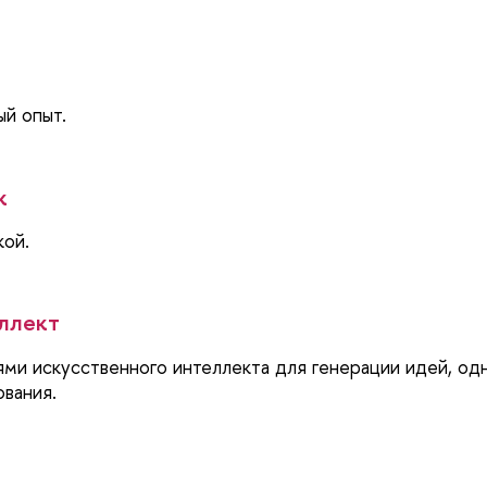
ый опыт.
к
кой.
еллект
ми искусcтвенного интеллекта для генерации идей, од
ования.