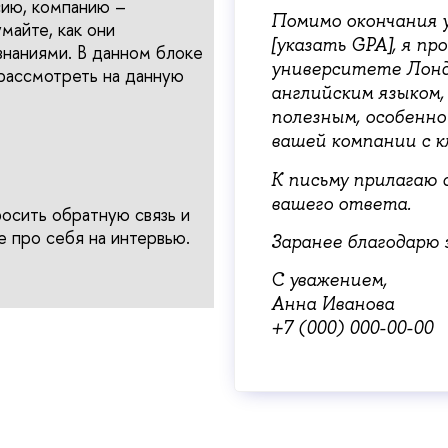
сию, компанию –
Помимо окончания 
майте, как они
[указать GPA], я пр
знаниями. В данном блоке
университете Лондо
 рассмотреть на данную
английским языком, 
полезным, особенн
вашей компании с 
К письму прилагаю 
вашего ответа.
осить обратную связь и
е про себя на интервью.
Заранее благодарю 
С уважением,
Анна Иванова
+7 (000) 000-00-00