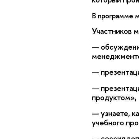
программе м
Участников 
— обсуждение
менеджмент
— презентац
— презентац
продуктом»,
— узнаете, к
учебного про
— сессия воп