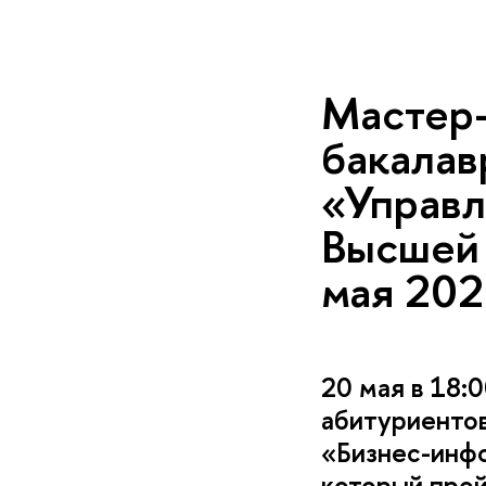
Мастер-
акалавр
«Управ
ысшей 
мая 20
20 мая в 18
абитуриентов
«Бизнес-инф
который прой