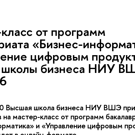
класс от программ
иата «Бизнес-информат
ление цифровым продук
школы бизнеса НИУ В
26
:00 Высшая школа бизнеса НИУ ВШЭ пр
 на мастер-класс от программ бакалав
орматика» и «Управление цифровым пр
дет в онлайн-формате.