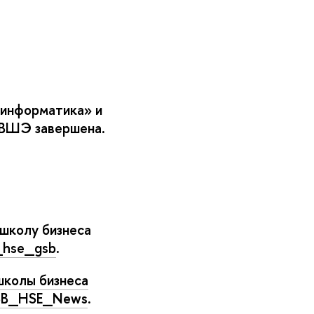
-информатика» и
 ВШЭ завершена.
школу бизнеса
n_hse_gsb
.
школы бизнеса
GSB_HSE_News
.