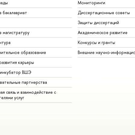
иады
Мониторинги
в бакалавриат
Диссертационные советы
Защиты диссертаций
в магистратуру
Академическое развитие
нтура
Конкурсы и гранты
ительное образование
нешние научно-информацио
развития карьеры
-инкубатор ВШЭ
вательные партнерства
ая связь и взаимодействие с
телями услу