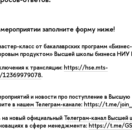
 мероприятии заполните форму ниже!
мастер-класс от бакалаврских программ «Бизнес
фровым продуктом» Высшей школы бизнеса НИУ
ключения к трансляции:
https://hse.mts-
e1/12369979078
.
роприятий и новости про поступление в Высшую 
рите
нашем Телеграм-канале
:
https://t.me/joi
 на новый официальный Т
елеграм-канал Высшей 
новациях в сфере менеджмента:
https://t.me/