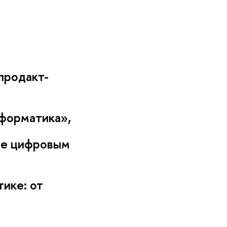
продакт-
форматика»,
ие цифровым
тике: от