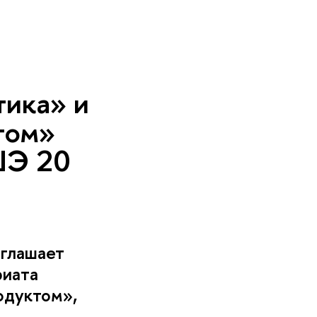
ика» и
том»
ШЭ 20
иглашает
риата
одуктом»,