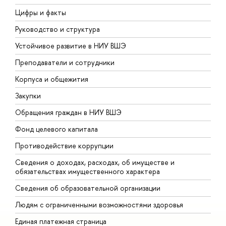
Цифры и факты
Л
Руководство и структура
Д
Устойчивое развитие в НИУ ВШЭ
О
Преподаватели и сотрудники
П
Корпуса и общежития
ы
Закупки
П
Обращения граждан в НИУ ВШЭ
А
Фонд целевого капитала
Д
Противодействие коррупции
Ц
Сведения о доходах, расходах, об имуществе и
Б
обязательствах имущественного характера
О
Сведения об образовательной организации
О
Людям с ограниченными возможностями здоровья
Единая платежная страница