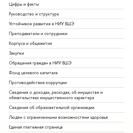
Цифры и факты
Л
Руководство и структура
Д
Устойчивое развитие в НИУ ВШЭ
О
Преподаватели и сотрудники
П
Корпуса и общежития
ы
Закупки
П
Обращения граждан в НИУ ВШЭ
А
Фонд целевого капитала
Д
Противодействие коррупции
Ц
Сведения о доходах, расходах, об имуществе и
Б
обязательствах имущественного характера
О
Сведения об образовательной организации
О
Людям с ограниченными возможностями здоровья
Единая платежная страница