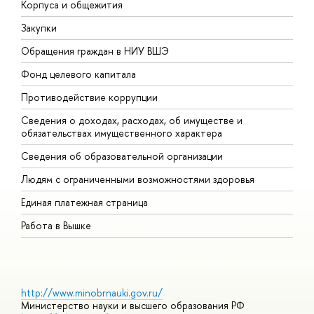
Корпуса и общежития
В
Закупки
П
Обращения граждан в НИУ ВШЭ
А
Фонд целевого капитала
Д
Противодействие коррупции
Ц
Сведения о доходах, расходах, об имуществе и
Б
обязательствах имущественного характера
О
Сведения об образовательной организации
О
Людям с ограниченными возможностями здоровья
Единая платежная страница
Работа в Вышке
http://www.minobrnauki.gov.ru/
Министерство науки и высшего образования РФ