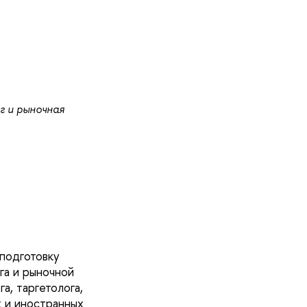
 и рыночная
 подготовку
а и рыночной
а, таргетолога,
 и иностранных