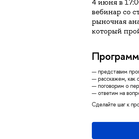
4 июня в 17:
вебинар со 
рыночная ан
который прой
Программ
— представим прог
— расскажем, как 
— поговорим о пер
— ответим на вопр
Сделайте шаг к пр