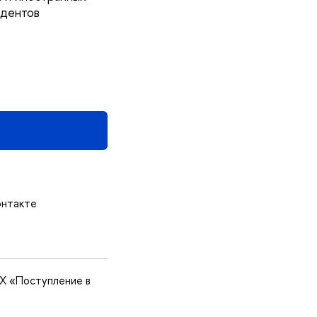
удентов
онтакте
X «Поступление в