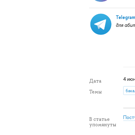
Telegra
для аби
4 июн
Дата
бака
Темы
Пост
В статье
упомянуты