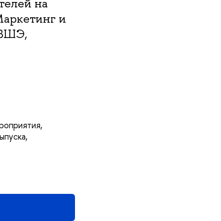
телей на
Маркетинг и
 ВШЭ,
ероприятия,
ыпуска,