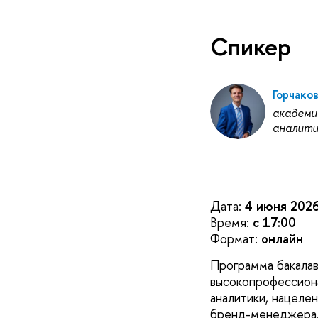
Спикер
Горчако
академи
аналити
Дата:
4 июня 2026
Время:
с 17:00
Формат:
онлайн
Программа бакалав
высокопрофессиона
аналитики, нацелен
бренд-менеджера, 