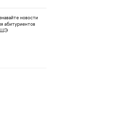
знавайте новости
ля абитуриентов
 ВШЭ