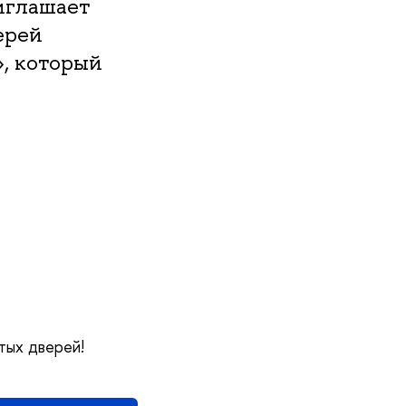
иглашает
ерей
, который
тых дверей!