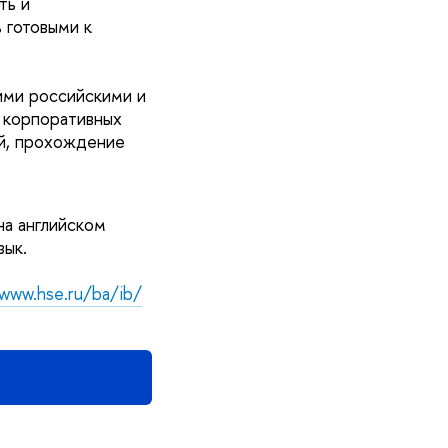
ть и
 готовыми к
ими российскими и
 корпоративных
ей, прохождение
а английском
зык.
/www.hse.ru/ba/ib/