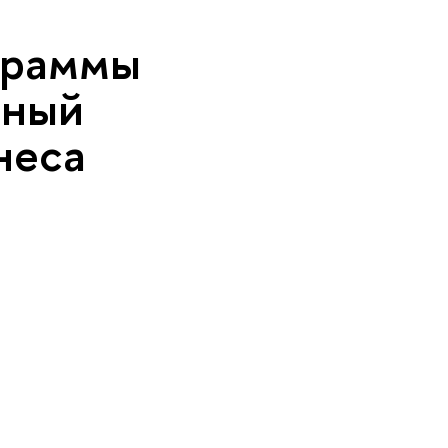
граммы
дный
неса