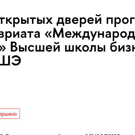
ткрытых дверей про
вриата «Междунаро
» Высшей школы биз
ВШЭ
ершено