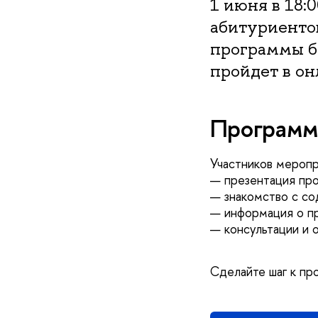
1 июня в 18
абитуриентов
программы б
пройдет в он
Программ
Участников меропр
— презентация пр
— знакомство с с
— информация о п
— консультации и о
Сделайте шаг к пр