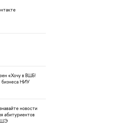
онтакте
зен «Хочу в ВШБ!
 бизнеса НИУ
знавайте новости
ля абитуриентов
 ВШЭ