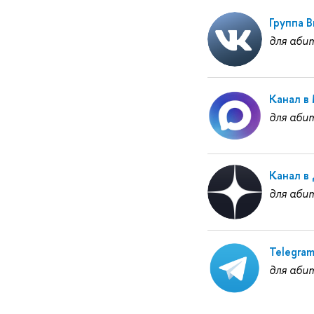
Группа 
для аби
Канал в
для аби
Канал в
для аби
Telegra
для аби