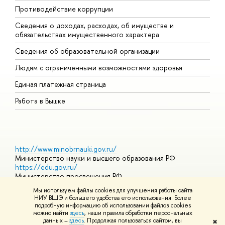
Противодействие коррупции
Ц
Сведения о доходах, расходах, об имуществе и
Б
обязательствах имущественного характера
О
Сведения об образовательной организации
О
Людям с ограниченными возможностями здоровья
Единая платежная страница
Работа в Вышке
http://www.minobrnauki.gov.ru/
Министерство науки и высшего образования РФ
https://edu.gov.ru/
Министерство просвещения РФ
https://elearning.hse.ru/mooc
Мы используем файлы cookies для улучшения работы сайта
Массовые открытые онлайн-курсы
НИУ ВШЭ и большего удобства его использования. Более
подробную информацию об использовании файлов cookies
можно найти
здесь
, наши правила обработки персональных
данных –
здесь
. Продолжая пользоваться сайтом, вы
✖
© НИУ ВШЭ 1993–2026
Адреса и контакты
Условия