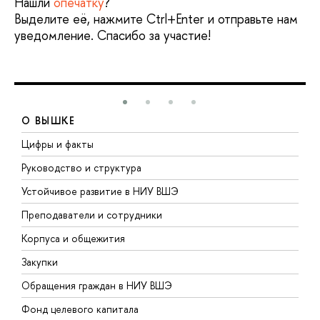
Нашли
опечатку
?
Выделите её, нажмите Ctrl+Enter и отправьте нам
уведомление. Спасибо за участие!
О ВЫШКЕ
Цифры и факты
Л
Руководство и структура
Д
Устойчивое развитие в НИУ ВШЭ
О
Преподаватели и сотрудники
П
Корпуса и общежития
В
Закупки
П
Обращения граждан в НИУ ВШЭ
А
Фонд целевого капитала
Д