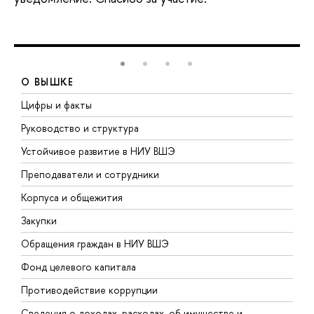
О ВЫШКЕ
Цифры и факты
Л
Руководство и структура
Д
Устойчивое развитие в НИУ ВШЭ
О
Преподаватели и сотрудники
П
Корпуса и общежития
В
Закупки
П
Обращения граждан в НИУ ВШЭ
А
Фонд целевого капитала
Д
Противодействие коррупции
Ц
Сведения о доходах, расходах, об имуществе и
Б