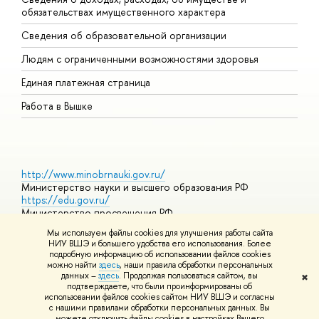
обязательствах имущественного характера
О
Сведения об образовательной организации
О
Людям с ограниченными возможностями здоровья
Единая платежная страница
Работа в Вышке
http://www.minobrnauki.gov.ru/
Министерство науки и высшего образования РФ
https://edu.gov.ru/
Министерство просвещения РФ
https://elearning.hse.ru/mooc
Мы используем файлы cookies для улучшения работы сайта
Массовые открытые онлайн-курсы
НИУ ВШЭ и большего удобства его использования. Более
подробную информацию об использовании файлов cookies
можно найти
здесь
, наши правила обработки персональных
данных –
здесь
. Продолжая пользоваться сайтом, вы
✖
© НИУ ВШЭ 1993–2026
Адреса и контакты
Условия
подтверждаете, что были проинформированы об
использования материалов
Политика конфиденциальности
Карта
использовании файлов cookies сайтом НИУ ВШЭ и согласны
сайта
с нашими правилами обработки персональных данных. Вы
Шрифты HSE Sans и HSE Slab разработаны в
Школе дизайна НИУ
можете отключить файлы cookies в настройках Вашего