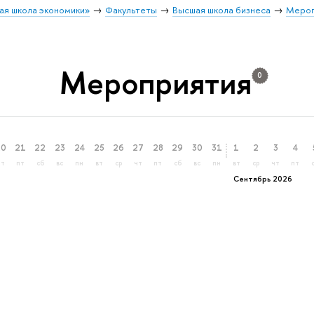
ая школа экономики»
Факультеты
Высшая школа бизнеса
Мероп
Мероприятия
0
20
21
22
23
24
25
26
27
28
29
30
31
1
2
3
4
чт
пт
сб
вс
пн
вт
ср
чт
пт
сб
вс
пн
вт
ср
чт
пт
Сентябрь 2026