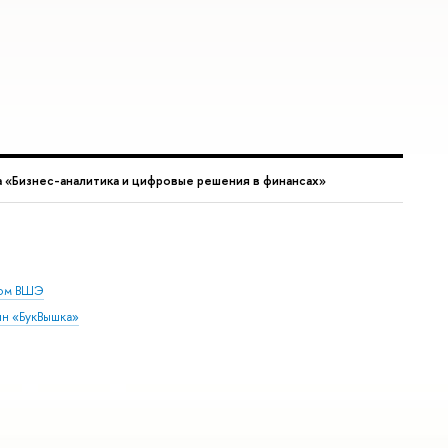
 «Бизнес-аналитика и цифровые решения в финансах»
дом ВШЭ
ин «БукВышка»