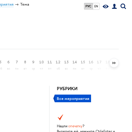
риятия
Тема
РУС
EN
5
6
7
8
9
10
11
12
13
14
15
16
17
18
19
20
сб
вс
пн
вт
ср
чт
пт
сб
вс
пн
вт
ср
чт
пт
сб
вс
РУБРИКИ
Все мероприятия
Нашли
опечатку
?
Выделите её, нажмите Ctrl+Enter и