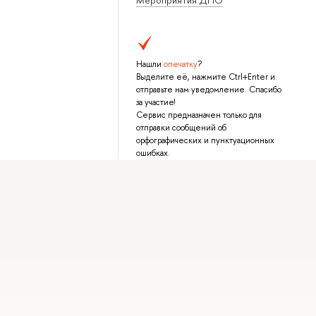
Нашли
опечатку
?
Выделите её, нажмите Ctrl+Enter и
отправьте нам уведомление. Спасибо
за участие!
Сервис предназначен только для
отправки сообщений об
орфографических и пунктуационных
ошибках.