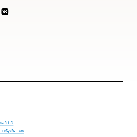
дом ВШЭ
ин «БукВышка»