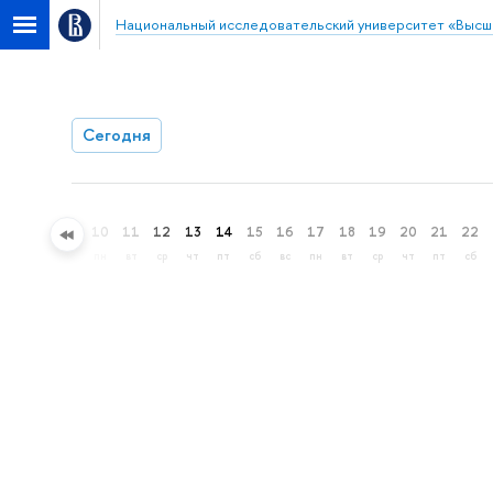
Национальный исследовательский университет «Высш
Сегодня
7
8
9
10
11
12
13
14
15
16
17
18
19
20
21
22
пт
сб
вс
пн
вт
ср
чт
пт
сб
вс
пн
вт
ср
чт
пт
сб