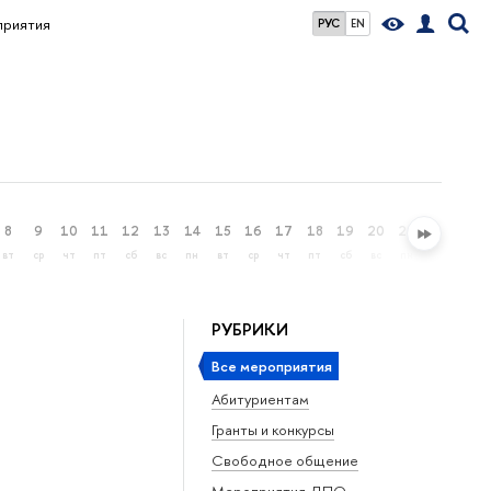
риятия
РУС
EN
8
9
10
11
12
13
14
15
16
17
18
19
20
21
22
23
вт
ср
чт
пт
сб
вс
пн
вт
ср
чт
пт
сб
вс
пн
вт
ср
РУБРИКИ
Все мероприятия
Абитуриентам
Гранты и конкурсы
Свободное общение
Мероприятия ДПО