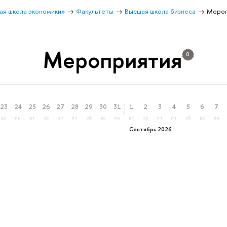
ая школа экономики»
Факультеты
Высшая школа бизнеса
Мероп
Мероприятия
0
23
24
25
26
27
28
29
30
31
1
2
3
4
5
6
7
вс
пн
вт
ср
чт
пт
сб
вс
пн
вт
ср
чт
пт
сб
вс
пн
Сентябрь 2026