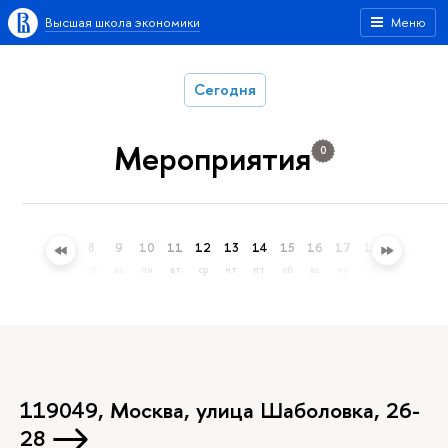
Высшая школа экономики
Меню
Сегодня
Мероприятия
0
5
6
7
8
9
10
11
12
13
14
15
16
17
18
19
20
ср
чт
пт
сб
вс
пн
вт
ср
чт
пт
сб
вс
пн
вт
ср
чт
119049, Москва, улица Шаболовка, 26-
28