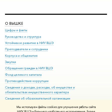
О ВЫШКЕ
ОБ
Цифры и факты
Ли
Руководство и структура
Дов
Устойчивое развитие в НИУ ВШЭ
Ол
Преподаватели и сотрудники
При
Корпуса и общежития
Вы
Закупки
При
Обращения граждан в НИУ ВШЭ
Ас
Фонд целевого капитала
До
Противодействие коррупции
Цен
Сведения о доходах, расходах, об имуществе и
Би
обязательствах имущественного характера
Об
Сведения об образовательной организации
Обр
Людям с ограниченными возможностями здоровья
Мы используем файлы cookies для улучшения работы сайта
Единая платежная страница
НИУ ВШЭ и большего удобства его использования. Более