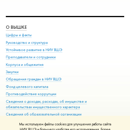
О ВЫШКЕ
ОБ
Цифры и факты
Ли
Руководство и структура
Дов
Устойчивое развитие в НИУ ВШЭ
Ол
Преподаватели и сотрудники
При
Корпуса и общежития
Вы
Закупки
При
Обращения граждан в НИУ ВШЭ
Ас
Фонд целевого капитала
До
Противодействие коррупции
Цен
Сведения о доходах, расходах, об имуществе и
Би
обязательствах имущественного характера
Об
Сведения об образовательной организации
Обр
Людям с ограниченными возможностями здоровья
Мы используем файлы cookies для улучшения работы сайта
Единая платежная страница
НИУ ВШЭ и большего удобства его использования. Более