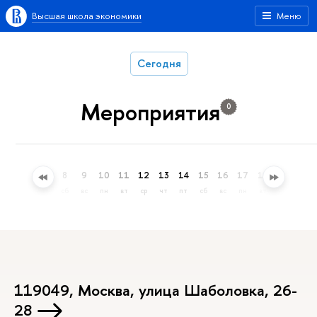
Высшая школа экономики
Меню
Сегодня
Мероприятия
0
5
6
7
8
9
10
11
12
13
14
15
16
17
18
19
20
ср
чт
пт
сб
вс
пн
вт
ср
чт
пт
сб
вс
пн
вт
ср
чт
119049, Москва, улица Шаболовка, 26-
28