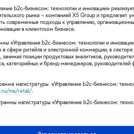
ение b2c-бизнесом: технологии и инновации» реализует
тельского рынка – компанией X5 Group и предлагает у
ть современные подходы к управлению, организационны
нновации в клиентском бизнесе.
ммы «Управление b2c-бизнесом: технологии и инноваци
 в сфере ритейла и электронной коммерции, в секторе
 занимая позиции продуктовых аналитиков, руководител
са, категорийных и бренд-менеджеров, руководителей 
амме магистратуры «Управление b2c-бизнесом: технол
.ru/ma/retail/
.
граммы магистратуры «Управление b2c-бизнесом: техно