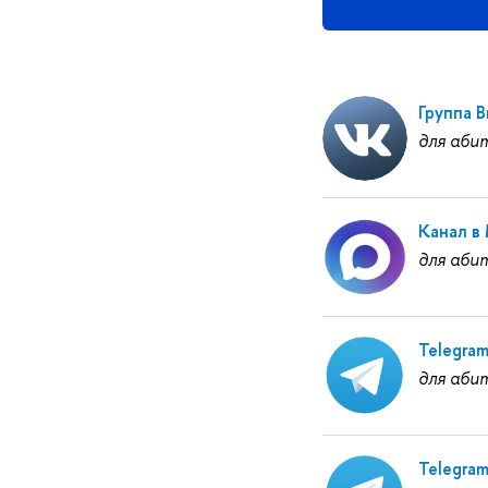
Группа 
для аби
Канал в
для аби
Telegra
для аби
Telegra