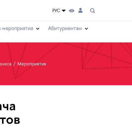
РУС
и мероприятия
Абитуриентам
изнеса
Мероприятия
ача
тов