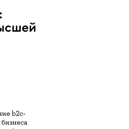
:
Высшей
ние b2c-
 бизнеса