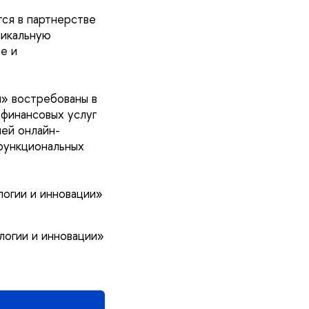
ся в партнерстве
никальную
е и
и» востребованы в
 финансовых услуг
ей онлайн-
функциональных
огии и инновации»
логии и инновации»