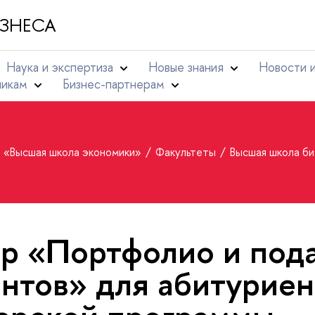
ЗНЕСА
Наука и экспертиза
Новые знания
Новости 
никам
Бизнес-партнерам
т «Высшая школа экономики»
Факультеты
Высшая школа б
р «Портфолио и под
нтов» для абитуриен