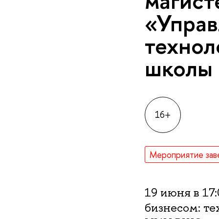
магист
«Управ
технол
школы
16+
Мероприятие зав
19 июня в 17
бизнесом: т