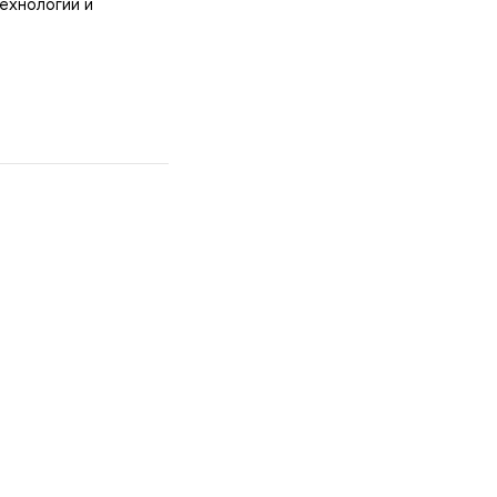
ехнологии и
в