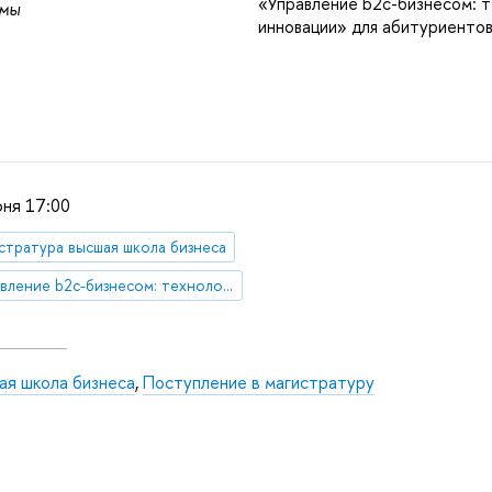
«Управление b2c-бизнесом: т
мы
инновации» для абитуриенто
юня 17:00
стратура высшая школа бизнеса
Управление b2c-бизнесом: технологии и инновации
ая школа бизнеса
,
Поступление в магистратуру