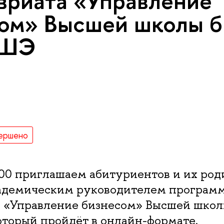
вриата «Управление
ом» Высшей школы б
ВШЭ
ершено
:00 приглашаем абитуриентов и их род
кадемическим руководителем програм
а «Управление бизнесом» Высшей школ
торый пройдёт в онлайн-формате.