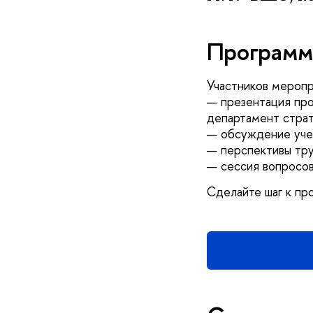
Программ
Участников меропр
— презентация про
департамент стра
— обсуждение учеб
— перспективы тру
— сессия вопросов
Сделайте шаг к пр