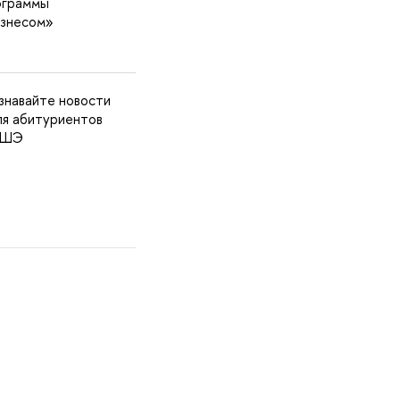
ограммы
изнесом»
знавайте новости
ля абитуриентов
 ВШЭ