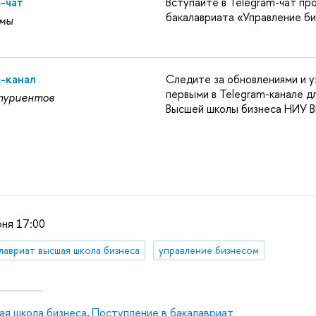
m-чат
Вступайте в Telegram-чат пр
бакалавриата «Управление б
мы
m-канал
Следите за обновлениями и у
первыми в Telegram-канале д
туриентов
Высшей школы бизнеса НИУ
юня 17:00
лавриат высшая школа бизнеса
управление бизнесом
ая школа бизнеса
,
Поступление в бакалавриат