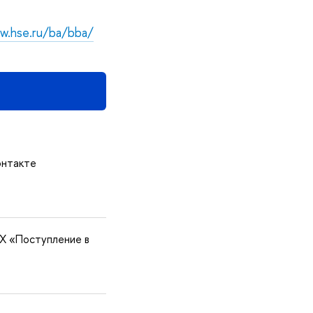
w.hse.ru/ba/bba/
онтакте
X «Поступление в