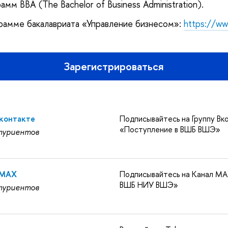
амм BBA (The Bachelor of Business Administration).
рамме бакалавриата «Управление бизнесом»:
https://ww
Зарегистрироваться
Вконтакте
Подписывайтесь на Группу Вк
«Поступление в ВШБ ВШЭ»
туриентов
 MAX
Подписывайтесь на Канал MA
ВШБ НИУ ВШЭ»
туриентов