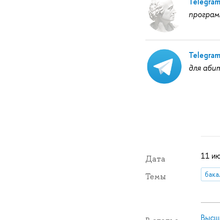
Telegra
програм
Telegra
для аби
11 и
Дата
бака
Темы
Высш