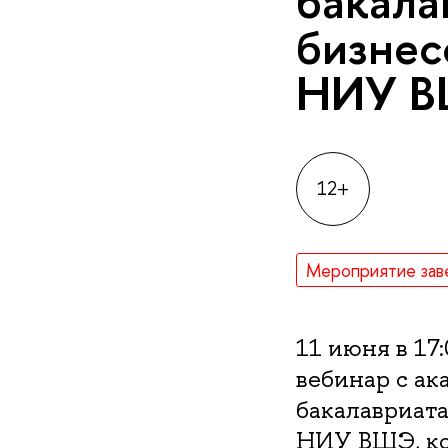
бакала
бизнес
НИУ 
12+
Мероприятие зав
11 июня в 17
вебинар с а
бакалавриат
НИУ ВШЭ, ко