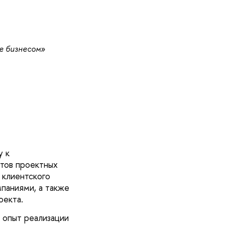
е бизнесом»
у к
тов проектных
 клиентского
мпаниями, а также
оекта.
 опыт реализации