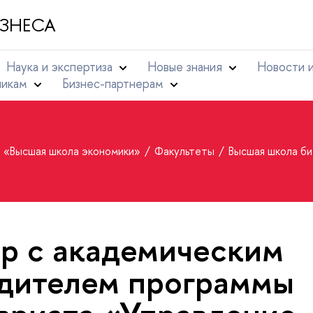
ЗНЕСА
Наука и экспертиза
Новые знания
Новости 
никам
Бизнес-партнерам
т «Высшая школа экономики»
Факультеты
Высшая школа б
р с академическим
дителем программы