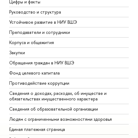
Цифры и факты
Л
Руководство и структура
Д
Устойчивое развитие в НИУ ВШЭ
О
Преподаватели и сотрудники
П
Корпуса и общежития
В
Закупки
П
Обращения граждан в НИУ ВШЭ
А
Фонд целевого капитала
Д
Противодействие коррупции
Ц
Сведения о доходах, расходах, об имуществе и
Б
обязательствах имущественного характера
О
Сведения об образовательной организации
О
Людям с ограниченными возможностями здоровья
Единая платежная страница