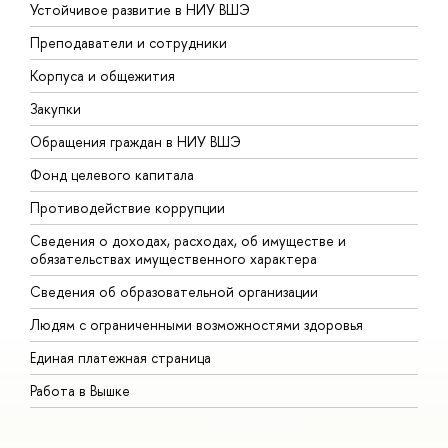
Устойчивое развитие в НИУ ВШЭ
О
Преподаватели и сотрудники
П
Корпуса и общежития
В
Закупки
П
Обращения граждан в НИУ ВШЭ
А
Фонд целевого капитала
Д
Противодействие коррупции
Ц
Сведения о доходах, расходах, об имуществе и
Б
обязательствах имущественного характера
О
Сведения об образовательной организации
О
Людям с ограниченными возможностями здоровья
Единая платежная страница
Работа в Вышке