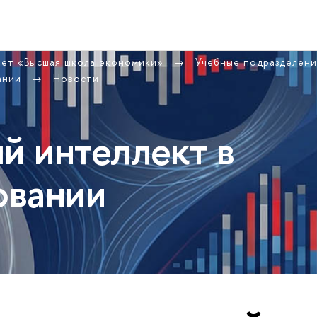
тет «Высшая школа экономики»
Учебные подразделен
вании
Новости
й интеллект в
овании