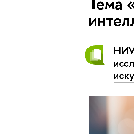
Тема 
интел
НИУ
исс
иску