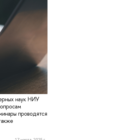
терных наук НИУ
вопросам
еминары проводятся
также
17 марта, 2025 г.