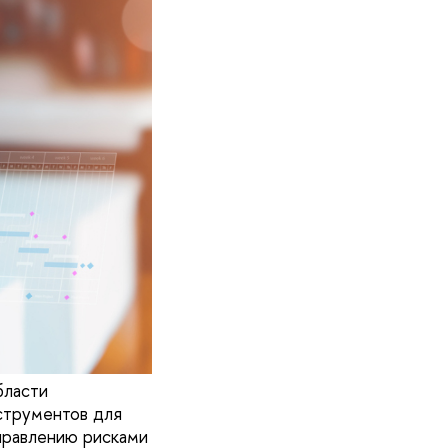
бласти
нструментов для
правлению рисками