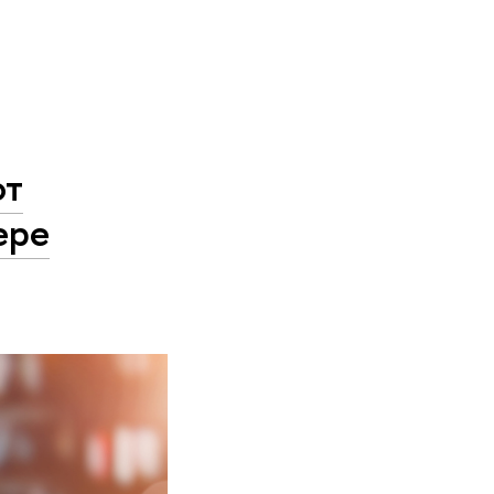
ют
ере