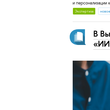
и персонализации к
Экспертиза
новое
В В
«ИИ