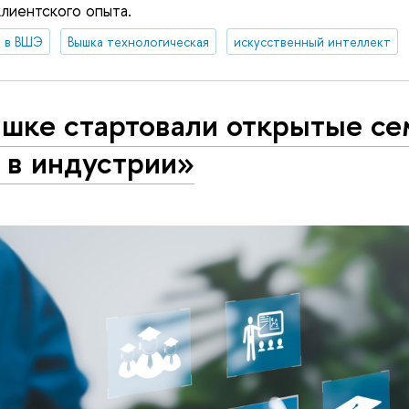
лиентского опыта.
 в ВШЭ
Вышка технологическая
искусственный интеллект
ышке стартовали открытые с
 в индустрии»