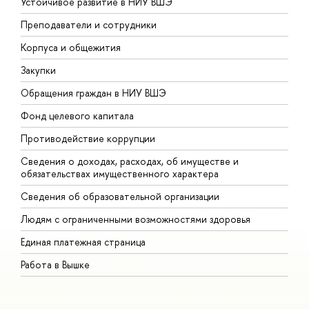
Устойчивое развитие в НИУ ВШЭ
О
Преподаватели и сотрудники
П
Корпуса и общежития
В
Закупки
П
Обращения граждан в НИУ ВШЭ
А
Фонд целевого капитала
Д
Противодействие коррупции
Ц
Сведения о доходах, расходах, об имуществе и
Б
обязательствах имущественного характера
О
Сведения об образовательной организации
О
Людям с ограниченными возможностями здоровья
Единая платежная страница
Работа в Вышке