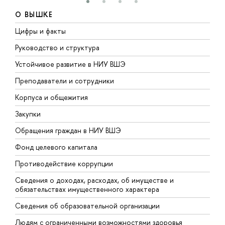
О ВЫШКЕ
Цифры и факты
Л
Руководство и структура
Д
Устойчивое развитие в НИУ ВШЭ
О
Преподаватели и сотрудники
П
Корпуса и общежития
В
Закупки
П
Обращения граждан в НИУ ВШЭ
А
Фонд целевого капитала
Д
Противодействие коррупции
Ц
Сведения о доходах, расходах, об имуществе и
Б
обязательствах имущественного характера
О
Сведения об образовательной организации
О
Людям с ограниченными возможностями здоровья